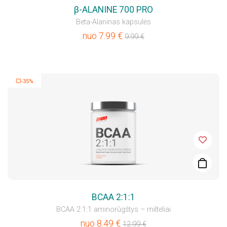
β-ALANINE 700 PRO
Beta-Alaninas kapsulės
nuo
7.99
€
9.99
€
💥-35%
BCAA 2:1:1
BCAA 2:1:1 aminorūgštys – milteliai
nuo
8.49
€
12.99
€