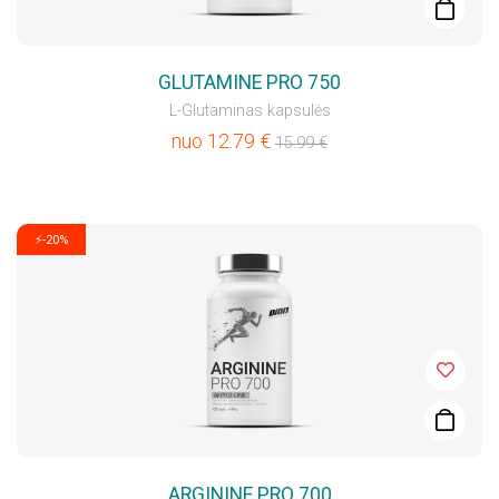
GLUTAMINE PRO 750
L-Glutaminas kapsulės
nuo
12.79
€
15.99
€
⚡-20%
ARGININE PRO 700