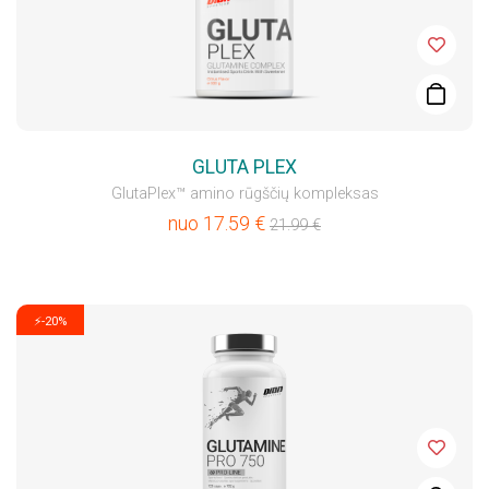
GLUTA PLEX
GlutaPlex™ amino rūgščių kompleksas
nuo
17.59
€
21.99
€
⚡-20%