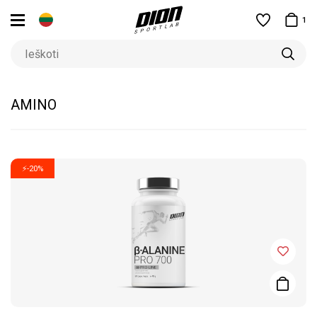
1
AMINO
⚡-20%