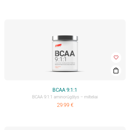
BCAA 9:1:1
BCAA 9:1:1 aminorūgštys – milteliai
29.99
€