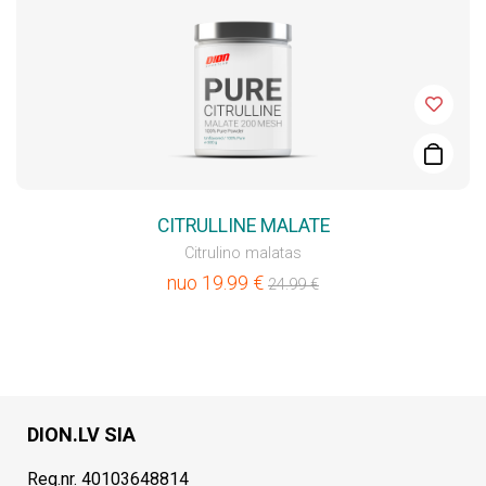
CITRULLINE MALATE
Citrulino malatas
nuo
19.99
€
24.99
€
DION.LV SIA
Reg.nr. 40103648814