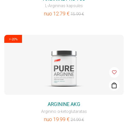
L-Argininas kapsulės
nuo
12.79
€
15.99
€
⚡-20%
ARGININE AKG
Arginino α-ketoglutaratas
nuo
19.99
€
24.99
€