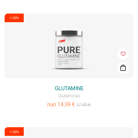
⚡-20%
GLUTAMINE
Glutaminas
nuo
14.39
€
17.99
€
⚡-20%