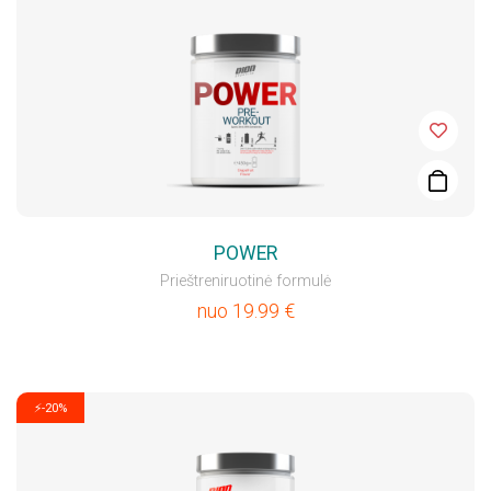
POWER
Prieštreniruotinė formulė
nuo
19.99
€
⚡-20%