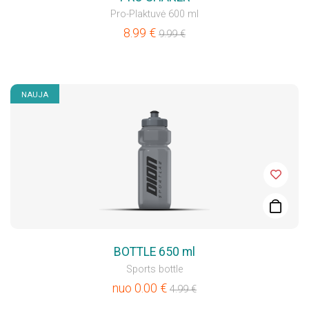
Pro-Plaktuvė 600 ml
8.99
€
9.99
€
NAUJA
BOTTLE 650 ml
Sports bottle
nuo
0.00
€
4.99
€