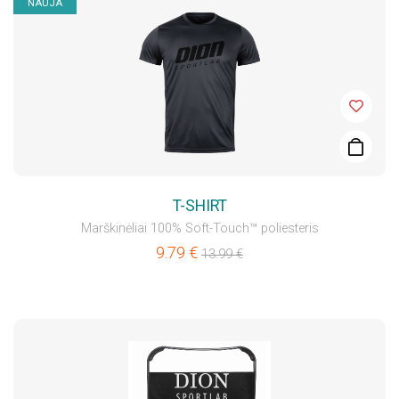
NAUJA
T-SHIRT
Marškinėliai 100% Soft-Touch™ poliesteris
9.79
€
13.99
€