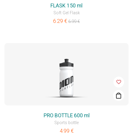
FLASK 150 ml
Soft Gel Flask
6.29
€
6.99
€
PRO BOTTLE 600 ml
Sports bottle
4.99
€