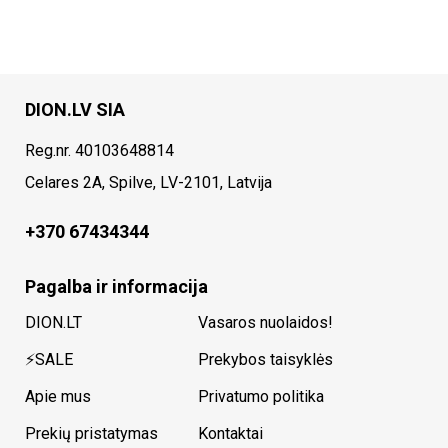
DION.LV SIA
Reg.nr. 40103648814
Celares 2A, Spilve, LV-2101, Latvija
+370 67434344
Pagalba ir informacija
DION.LT
Vasaros nuolaidos!
⚡SALE
Prekybos taisyklės
Apie mus
Privatumo politika
Prekių pristatymas
Kontaktai