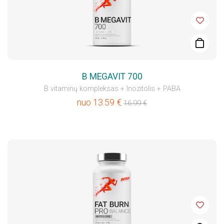
B MEGAVIT 700
B vitaminų kompleksas + Inozitolis + PABA
nuo
13.59
€
16.99
€