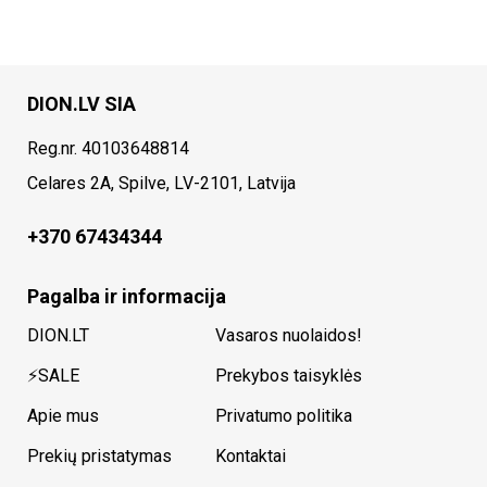
DION.LV SIA
Reg.nr. 40103648814
Celares 2A, Spilve, LV-2101, Latvija
+370 67434344
Pagalba ir informacija
DION.LT
Vasaros nuolaidos!
⚡SALE
Prekybos taisyklės
Apie mus
Privatumo politika
Prekių pristatymas
Kontaktai