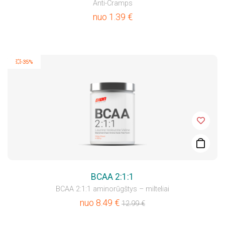
Anti-Cramps
nuo
1.39
€
💥-35%
BCAA 2:1:1
BCAA 2:1:1 aminorūgštys – milteliai
nuo
8.49
€
12.99
€