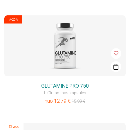
⚡-20%
GLUTAMINE PRO 750
L-Glutaminas kapsulės
nuo
12.79
€
15.99
€
💥-35%