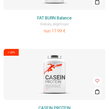
FAT BURN Balance
Riebalų degintojas
nuo
17.99
€
⚡-20%
CASEIN PROTEIN