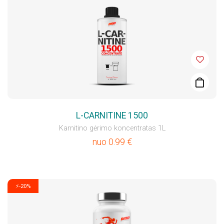
L-CARNITINE 1500
Karnitino gėrimo koncentratas 1L
nuo
0.99
€
⚡-20%