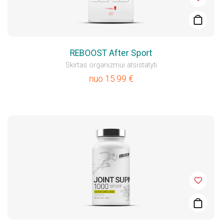
REBOOST After Sport
Skirtas organizmui atsistatyti
nuo
15.99
€