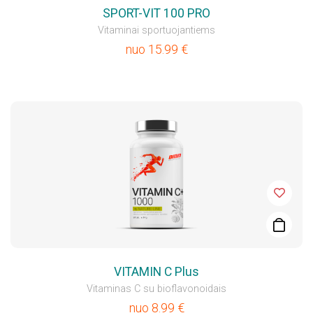
SPORT-VIT 100 PRO
Vitaminai sportuojantiems
nuo
15.99
€
VITAMIN C Plus
Vitaminas C su bioflavonoidais
nuo
8.99
€