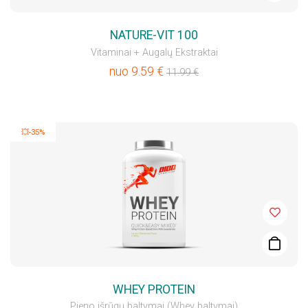
NATURE-VIT 100
Vitaminai + Augalų Ekstraktai
nuo
9.59
€
11.99
€
💥-35%
WHEY PROTEIN
Pieno išrūgų baltymai (Whey baltymai)