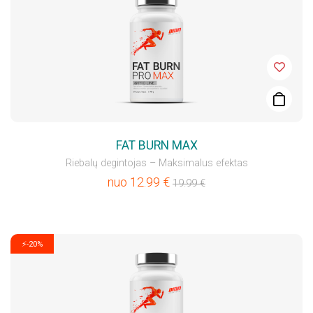
FAT BURN MAX
Riebalų degintojas – Maksimalus efektas
nuo
12.99
€
19.99
€
⚡-20%