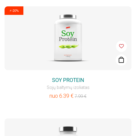
⚡-20%
SOY PROTEIN
Sojų baltymų izoliatas
nuo
6.39
€
7.99
€