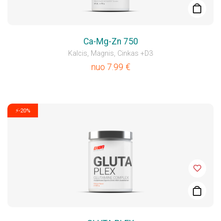
Ca-Mg-Zn 750
Kalcis, Magnis, Cinkas +D3
nuo
7.99
€
⚡-20%