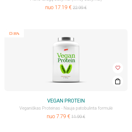
nuo
17.19
€
22.99
€
💥-35%
VEGAN PROTEIN
Veganiškas Proteinas - Nauja patobulinta formulė
nuo
7.79
€
11.99
€