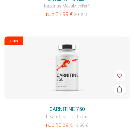
Kazeinas MegaMicellar™
nuo
31.99
€
39.99
€
⚡-20%
CARNITINE 750
L-Karnitino L-Tartratas
nuo
10.39
€
12.99
€