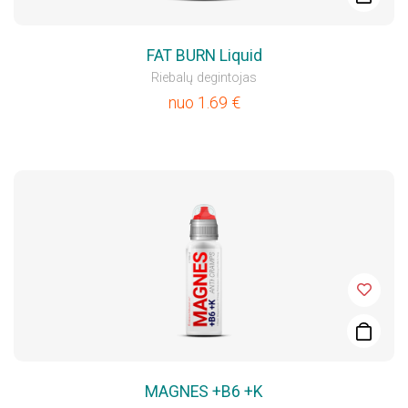
FAT BURN Liquid
Riebalų degintojas
nuo
1.69
€
MAGNES +B6 +K