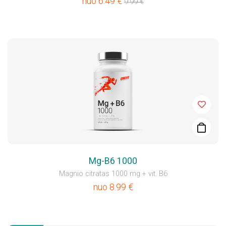
nuo
6.49
€
9.99
€
Mg-B6 1000
Magnio citratas 1000 mg + vit. B6
nuo
8.99
€