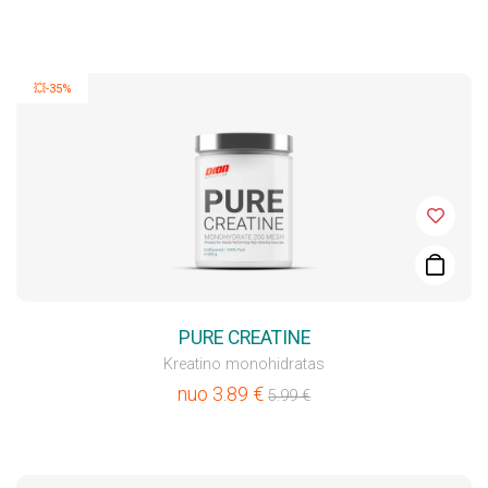
💥-35%
PURE CREATINE
Kreatino monohidratas
nuo
3.89
€
5.99
€