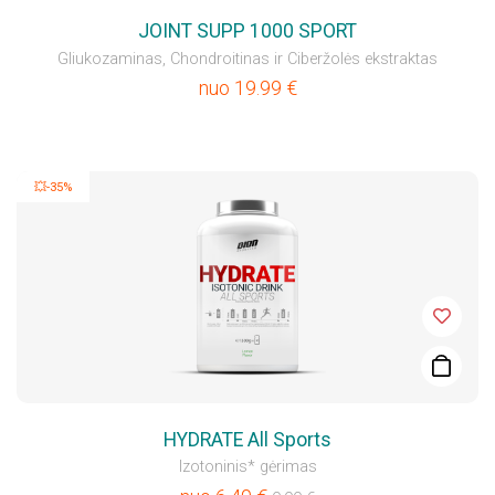
JOINT SUPP 1000 SPORT
Gliukozaminas, Сhondroitinas ir Ciberžolės ekstraktas
nuo
19.99
€
💥-35%
HYDRATE All Sports
Izotoninis* gėrimas