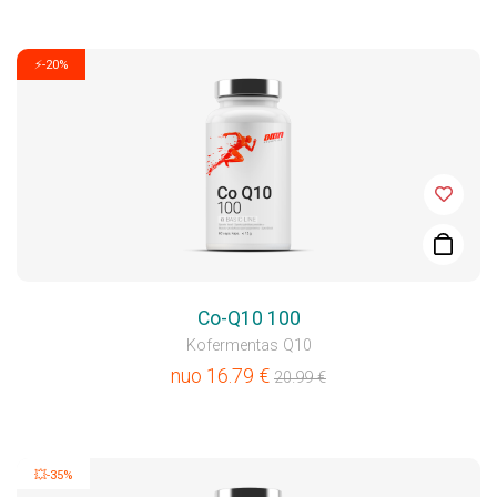
⚡-20%
Co-Q10 100
Kofermentas Q10
nuo
16.79
€
20.99
€
💥-35%