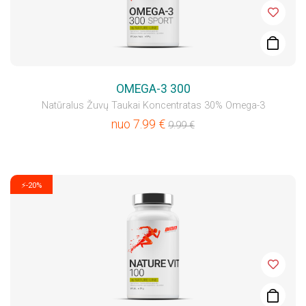
OMEGA-3 300
Natūralus Žuvų Taukai Koncentratas 30% Omega-3
nuo
7.99
€
9.99
€
⚡-20%