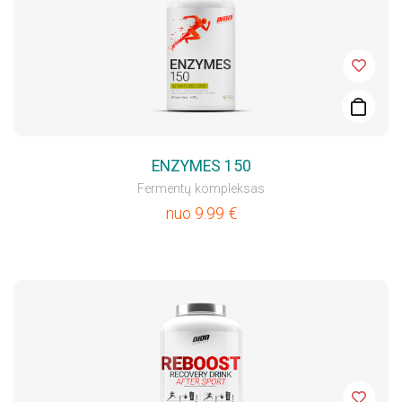
ENZYMES 150
Fermentų kompleksas
nuo
9.99
€