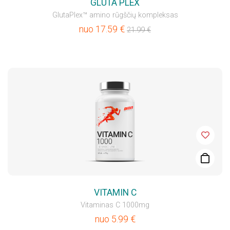
GLUTA PLEX
GlutaPlex™ amino rūgščių kompleksas
nuo
17.59
€
21.99
€
VITAMIN C
Vitaminas C 1000mg
nuo
5.99
€