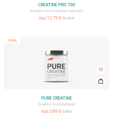
CREATINE PRO 700
Kreatino monohidratas kapsulės
nuo
12.79
€
15.99
€
💥-35%
PURE CREATINE
Kreatino monohidratas
nuo
3.89
€
5.99
€