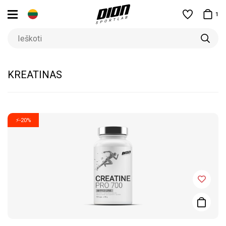
1
KREATINAS
⚡-20%