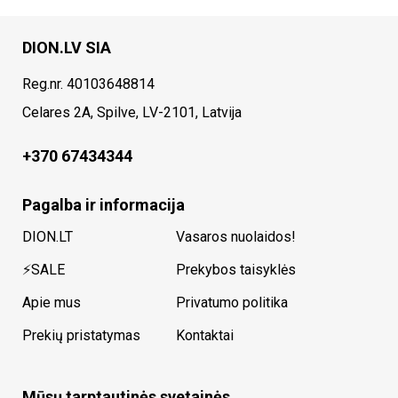
DION.LV SIA
Reg.nr. 40103648814
Celares 2A, Spilve, LV-2101, Latvija
+370 67434344
Pagalba ir informacija
DION.LT
Vasaros nuolaidos!
⚡SALE
Prekybos taisyklės
Apie mus
Privatumo politika
Prekių pristatymas
Kontaktai
Mūsų tarptautinės svetainės