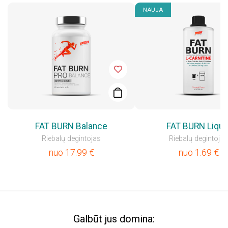
NAUJA
FAT BURN Balance
FAT BURN Liqui
Riebalų degintojas
Riebalų degintojas
nuo
17.99
€
nuo
1.69
€
Galbūt jus domina: