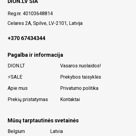
DION.LV SIA
Reg.nr. 40103648814
Celares 2A, Spilve, LV-2101, Latvija
+370 67434344
Pagalba ir informacija
DION.LT
Vasaros nuolaidos!
⚡SALE
Prekybos taisyklės
Apie mus
Privatumo politika
Prekių pristatymas
Kontaktai
Mūsų tarptautinės svetainės
Belgium
Latvia