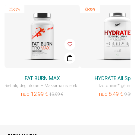
💥-35%
💥-35%
FAT BURN MAX
HYDRATE All Spo
Riebalų degintojas – Maksimalus efektas
Izotoninis* gėrima
nuo
12.99
€
nuo
6.49
€
19.99
€
9.99