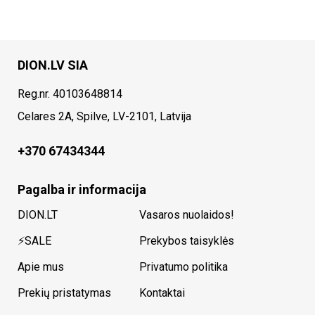
DION.LV SIA
Reg.nr. 40103648814
Celares 2A, Spilve, LV-2101, Latvija
+370 67434344
Pagalba ir informacija
DION.LT
Vasaros nuolaidos!
⚡SALE
Prekybos taisyklės
Apie mus
Privatumo politika
Prekių pristatymas
Kontaktai