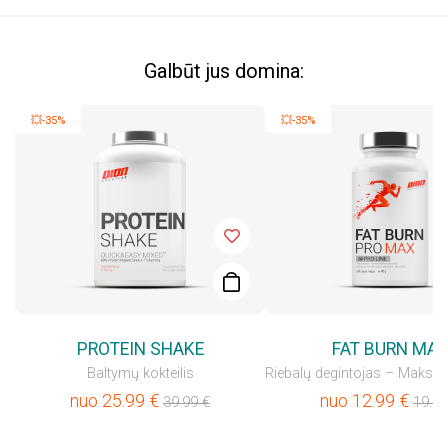
Galbūt jus domina:
💥-35%
💥-35%
PROTEIN SHAKE
FAT BURN MA
Baltymų kokteilis
nuo
25.99
€
nuo
12.99
€
39.99
€
19.99