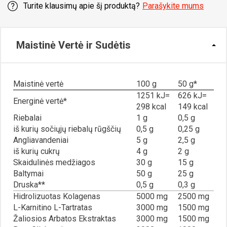
Turite klausimų apie šį produktą?
Parašykite mums
Maistinė Vertė ir Sudėtis
Maistinė vertė
100 g
50 g*
1251 kJ=
626 kJ=
Energinė vertė*
298 kcal
149 kcal
Riebalai
1 g
0,5 g
iš kurių sočiųjų riebalų rūgščių
0,5 g
0,25 g
Angliavandeniai
5 g
2,5 g
iš kurių cukrų
4 g
2 g
Skaidulinės medžiagos
30 g
15 g
Baltymai
50 g
25 g
Druska**
0,5 g
0,3 g
Hidrolizuotas Kolagenas
5000 mg
2500 mg
L-Karnitino L-Tartratas
3000 mg
1500 mg
Žaliosios Arbatos Ekstraktas
3000 mg
1500 mg