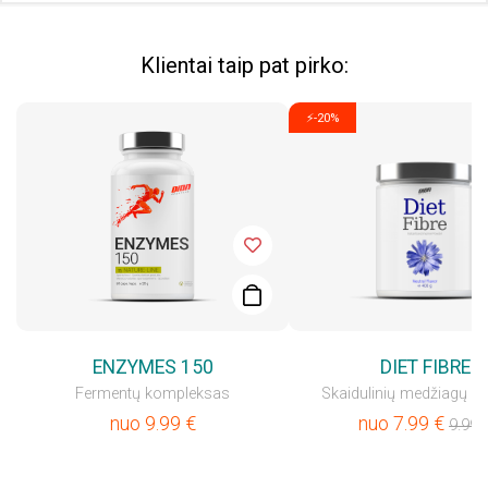
Klientai taip pat pirko:
⚡-20%
ENZYMES 150
DIET FIBRE
Fermentų kompleksas
Skaidulinių medžiagų g
nuo
9.99
€
nuo
7.99
€
9.99