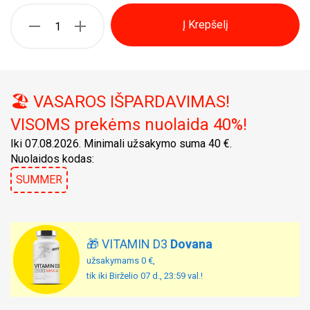
Į Krepšelį
🏖️ VASAROS IŠPARDAVIMAS!
VISOMS prekėms nuolaida 40%!
Iki 07.08.2026. Minimali užsakymo suma 40 €.
Nuolaidos kodas:
SUMMER
🎁 VITAMIN D3
Dovana
užsakymams 0 €,
tik iki Birželio 07 d., 23:59 val.!