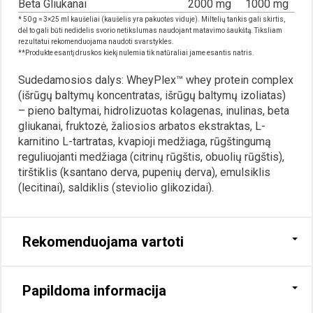
Beta Gliukanai
2000 mg
1000 mg
* 50 g = 3×25 ml kaušeliai (kaušelis yra pakuotės viduje). Miltelių tankis gali skirtis,
dėl to gali būti nedidelis svorio netikslumas naudojant matavimo šaukštą. Tiksliam
rezultatui rekomenduojama naudoti svarstykles.
**Produkte esantį druskos kiekį nulemia tik natūraliai jame esantis natris.
Sudedamosios dalys: WheyPlex™ whey protein complex
(išrūgų baltymų koncentratas, išrūgų baltymų izoliatas)
– pieno baltymai, hidrolizuotas kolagenas, inulinas, beta
gliukanai, fruktozė, žaliosios arbatos ekstraktas, L-
karnitino L-tartratas, kvapioji medžiaga, rūgštingumą
reguliuojanti medžiaga (citrinų rūgštis, obuolių rūgštis),
tirštiklis (ksantano derva, pupenių derva), emulsiklis
(lecitinai), saldiklis (steviolio glikozidai).
Rekomenduojama vartoti
Papildoma informacija