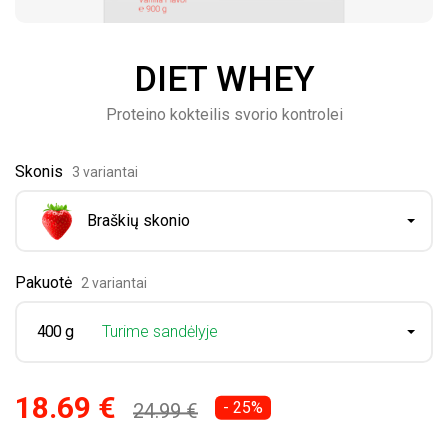
DIET WHEY
Proteino kokteilis svorio kontrolei
Skonis
3 variantai
Braškių skonio
Pakuotė
2 variantai
400 g
Turime sandėlyje
18.69 €
- 25%
24.99 €