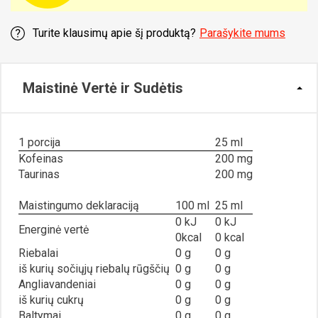
Turite klausimų apie šį produktą?
Parašykite mums
Maistinė Vertė ir Sudėtis
1 porcija
25 ml
Kofeinas
200 mg
Taurinas
200 mg
Maistingumo deklaraciją
100 ml
25 ml
0 kJ
0 kJ
Energinė vertė
0kcal
0 kcal
Riebalai
0 g
0 g
iš kurių sočiųjų riebalų rūgščių
0 g
0 g
Angliavandeniai
0 g
0 g
iš kurių cukrų
0 g
0 g
Baltymai
0 g
0 g