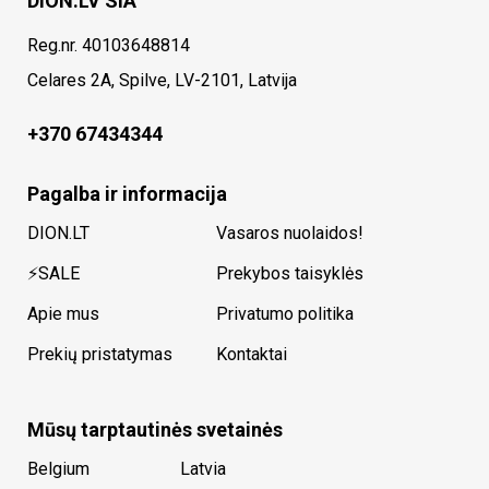
DION.LV SIA
Reg.nr. 40103648814
Celares 2A, Spilve, LV-2101, Latvija
+370 67434344
Pagalba ir informacija
DION.LT
Vasaros nuolaidos!
⚡SALE
Prekybos taisyklės
Apie mus
Privatumo politika
Prekių pristatymas
Kontaktai
Mūsų tarptautinės svetainės
Belgium
Latvia