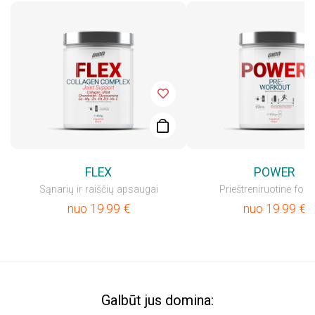
FLEX
POWER
Sąnarių ir raiščių apsaugai
Prieštreniruotinė for
nuo
19.99
€
nuo
19.99
€
Galbūt jus domina: