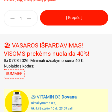
Į Krepšelį
🏖️ VASAROS IŠPARDAVIMAS!
VISOMS prekėms nuolaida 40%!
Iki 07.08.2026. Minimali užsakymo suma 40 €.
Nuolaidos kodas:
SUMMER
🎁 VITAMIN D3
Dovana
užsakymams 0 €,
tik iki Birželio 10 d., 23:59 val.!