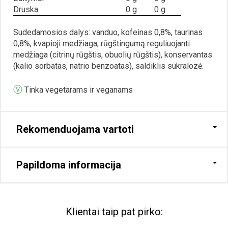
Druska
0 g
0 g
Sudedamosios dalys: vanduo, kofeinas 0,8%, taurinas
0,8%, kvapioji medžiaga, rūgštingumą reguliuojanti
medžiaga (citrinų rūgštis, obuolių rūgštis), konservantas
(kalio sorbatas, natrio benzoatas), saldiklis sukralozė.
Ⓥ
Tinka vegetarams ir veganams
Rekomenduojama vartoti
Papildoma informacija
Klientai taip pat pirko: