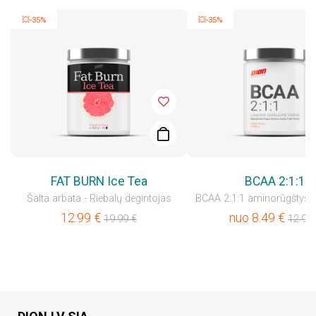
💥-35%
💥-35%
FAT BURN Ice Tea
BCAA 2:1:1
Šalta arbata - Riebalų degintojas
BCAA 2:1:1 aminorūgštys – 
12.99
€
nuo
8.49
€
19.99
€
12.99