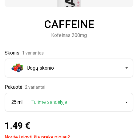
CAFFEINE
Kofeinas 200mg
Skonis
1 variantas
Uogų skonio
Pakuotė
2 variantai
25 ml
Turime sandėlyje
1.49 €
Norite įsigyti šią prekę pigiau?