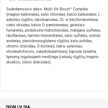
Sudedamosios dalys: Multi-Vit-Boost™ Complex
(magnio karbonatas, kalio chloridas, kalcio karbonatas, L-
askorbo rūgštis, nikotinamidas, DL-a-tokoferilacetatas,
cinko oksidas, kalcio D-pantotenatas, geležies
fumaratas, piridoksino hidrochloridas, mangano sulfatas,
riboflavinas, tiamino mononitratas, vario sulfatas, retinilo
acetatas, pteroilmonoglutamo rūgštis, kalio jodidas,
chromo chloridas, D-biotinas, natrio selenitas,
cholekalciferolis, cianokobalaminas), kapsulė želatina,
lipnumą reguliuojanti medžiaga (riebalų rūgščių magnio
druskos, silicio dioksidas).
DION.LV SIA