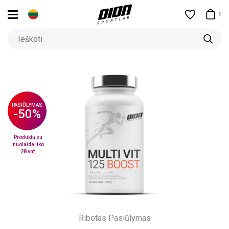
1
PASIŪLYMAS
-50%
Produktų su
nuolaida liko
28 vnt.
Ribotas Pasiūlymas