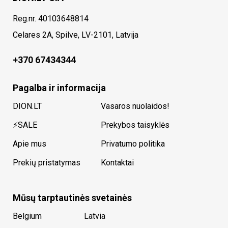
Reg.nr. 40103648814
Celares 2A, Spilve, LV-2101, Latvija
+370 67434344
Pagalba ir informacija
DION.LT
Vasaros nuolaidos!
⚡SALE
Prekybos taisyklės
Apie mus
Privatumo politika
Prekių pristatymas
Kontaktai
Mūsų tarptautinės svetainės
Belgium
Latvia