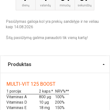
dienų
valandų
minučių
sekundžių
Pasiūlymas galioja kol yra prekių sandėlyje ir ne vėliau
kaip 14.08.2026
Šitą pasiūlymą galima panaudoti tik vieną kartą!
Produktas
MULTI-VIT 125 BOOST
1 porcija:
2 kaps.*
NRV%**
Vitaminas A
800 μg
100%
Vitaminas D
10 μg
200%
Vitaminas E
18 mg
150%