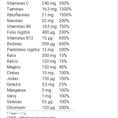
Vitaminas C
240 mg
300%
Tiaminas
16,5 mg
1500%
Riboflavinas
21 mg
1500%
Niacinas
32 mg
200%
Vitaminas B6
10,5 mg
750%
Folio rūgštis
400 μg
200%
Vitaminas B12
15 μg
600%
Biotinas
300 μg
600%
Pantoteno rūgštis
12 mg
200%
Kalis
300 mg
15%
Kalcis
120 mg
15%
Magnis
150 mg
40%
Cinkas
10 mg
100%
Jodas
150 μg
100%
Geležis
3,5 mg
25%
Manganas
2 mg
100%
Varis
1 mg
100%
Selenas
55 μg
100%
Chromium
120 μg
300%
* 1 kaps. = 1,1 g.
**NRV% – Referencinės maistinės vertės.