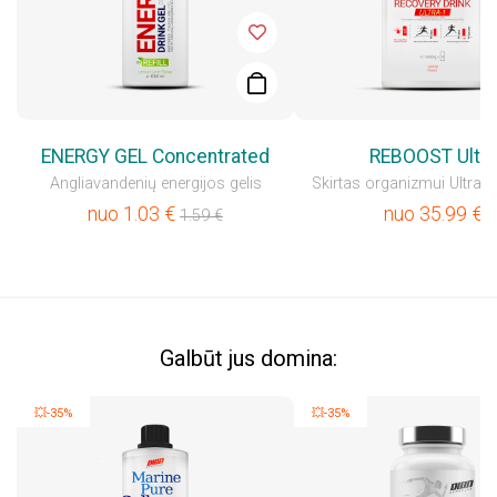
ENERGY GEL Concentrated
REBOOST Ultra
Angliavandenių energijos gelis
Skirtas organizmui Ultra-at
nuo
1.03
€
nuo
35.99
€
1.59
€
Galbūt jus domina:
💥-35%
💥-35%