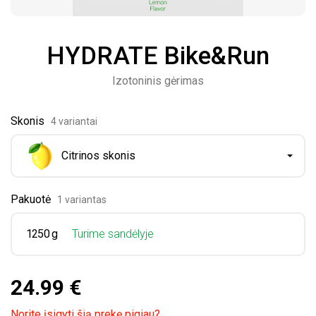
HYDRATE Bike&Run
Izotoninis gėrimas
Skonis
4 variantai
Citrinos skonis
Pakuotė
1 variantas
1250 g
Turime sandėlyje
24.99 €
Norite įsigyti šią prekę pigiau?