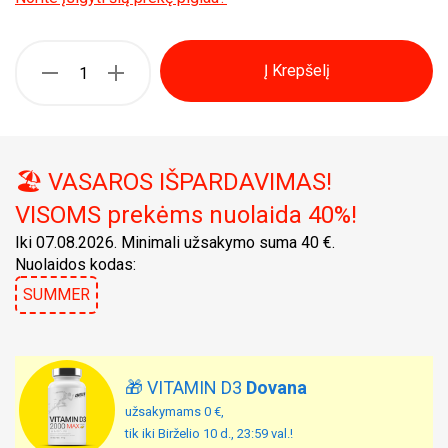
Į Krepšelį
🏖️ VASAROS IŠPARDAVIMAS!
VISOMS prekėms nuolaida 40%!
Iki 07.08.2026. Minimali užsakymo suma 40 €.
Nuolaidos kodas:
SUMMER
🎁 VITAMIN D3
Dovana
užsakymams 0 €,
tik iki Birželio 10 d., 23:59 val.!