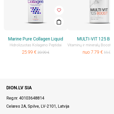
Marine Pure Collagen Liquid
MULTI-VIT 125 B
Hidrolizuotas Kolageno Peptidai
25.99
€
nuo
7.79
€
39.99
€
11.99
DION.LV SIA
Reg.nr. 40103648814
Celares 2A, Spilve, LV-2101, Latvija