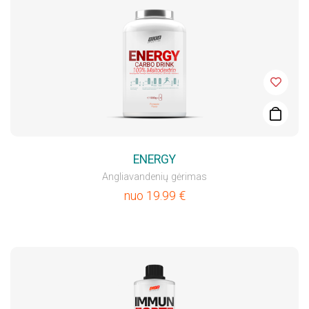
ENERGY
Angliavandenių gėrimas
nuo
19.99
€