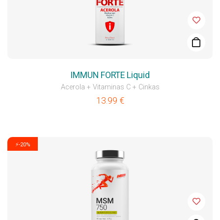
IMMUN FORTE Liquid
Acerola + Vitaminas C + Cinkas
13.99
€
⚡-20%