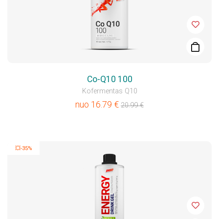
Co-Q10 100
Kofermentas Q10
nuo
16.79
€
20.99
€
💥-35%