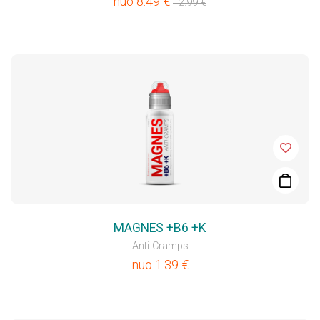
nuo
8.49
€
12.99
€
MAGNES +B6 +K
Anti-Cramps
nuo
1.39
€