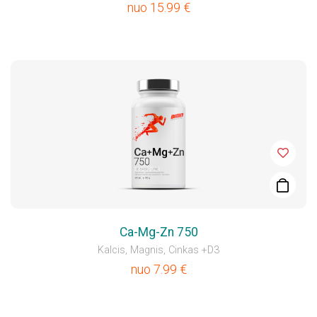
nuo
15.99
€
Ca-Mg-Zn 750
Kalcis, Magnis, Cinkas +D3
nuo
7.99
€