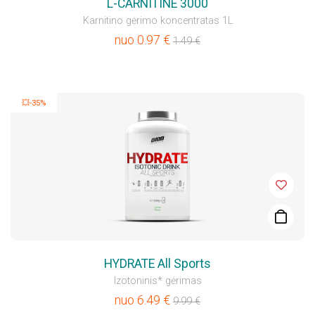
L-CARNITINE 3000
Karnitino gėrimo koncentratas 1L
nuo
0.97
€
1.49
€
💥-35%
HYDRATE All Sports
Izotoninis* gėrimas
nuo
6.49
€
9.99
€