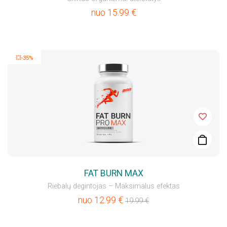
nuo
15.99
€
💥-35%
FAT BURN MAX
Riebalų degintojas – Maksimalus efektas
nuo
12.99
€
19.99
€