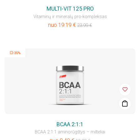
MULTI-VIT 125 PRO
Vitaminų ir mineralų pro-kompleksas
nuo
19.19
€
23.99
€
💥-35%
BCAA 2:1:1
BCAA 2:1:1 aminorūgštys – milteliai