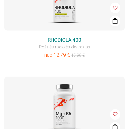
RHODIOLA 400
Rožinės rodiolės ekstraktas
nuo
12.79
€
15.99
€