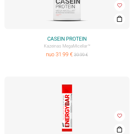
CASEIN PROTEIN
Kazeinas MegaMicellar™
nuo
31.99
€
39.99
€