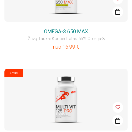
OMEGA-3 650 MAX
Žuvų Taukai Koncentratas 65% Omega-3
nuo
16.99
€
⚡-20%