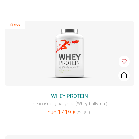
💥-35%
WHEY PROTEIN
Pieno išrūgų baltymai (Whey baltymai)
nuo
17.19
€
22.99
€