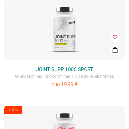
JOINT SUPP 1000 SPORT
Gliukozaminas, Сhondroitinas ir Ciberžolės ekstraktas
nuo
19.99
€
⚡-20%