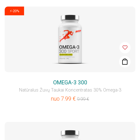
⚡-20%
OMEGA-3 300
Natūralus Žuvų Taukai Koncentratas 30% Omega-3
nuo
7.99
€
9.99
€