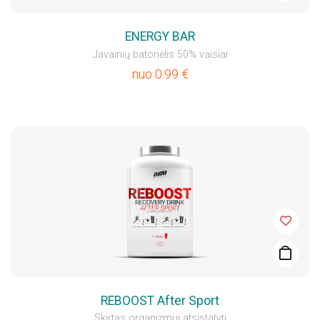
ENERGY BAR
Javainių batonėlis 50% vaisiai
nuo
0.99
€
REBOOST After Sport
Skirtas organizmui atsistatyti