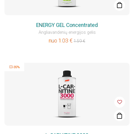
ENERGY GEL Concentrated
Angliavandenių energijos gelis
nuo
1.03
€
1.59
€
💥-35%