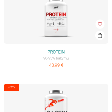
PROTEIN
90-93% baltymų
43.99
€
⚡-20%