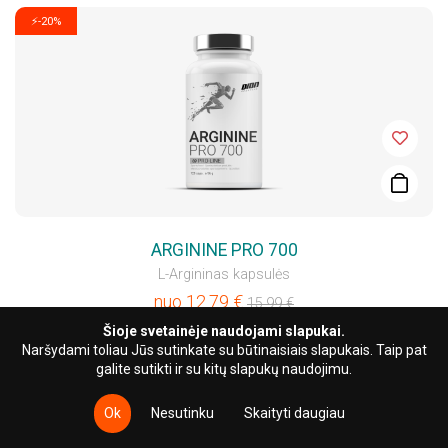
⚡-20%
ARGININE PRO 700
L-Argininas kapsulės
nuo
12.79
€
15.99
€
Šioje svetainėje naudojami slapukai.
Naršydami toliau Jūs sutinkate su būtinaisiais slapukais. Taip pat
galite sutikti ir su kitų slapukų naudojimu.
Ok
Nesutinku
Skaityti daugiau