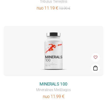
Tribulus Terrestris
nuo
11.19
€
13.99
€
MINERALS 100
Mineralinės Medžiagos
nuo
11.99
€