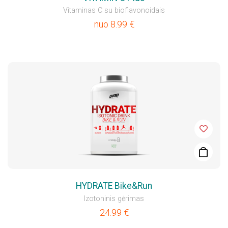
Vitaminas C su bioflavonoidais
nuo
8.99
€
HYDRATE Bike&Run
Izotoninis gėrimas
24.99
€