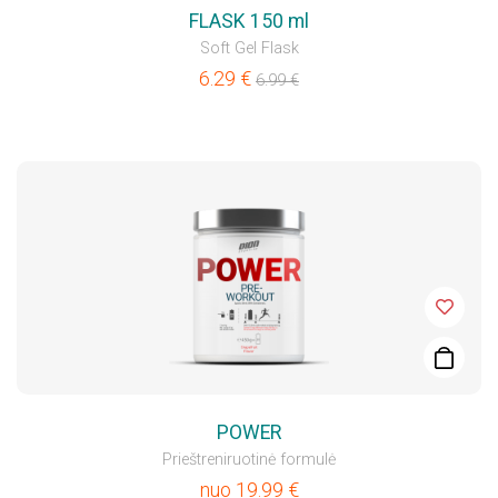
FLASK 150 ml
Soft Gel Flask
6.29
€
6.99
€
POWER
Prieštreniruotinė formulė
nuo
19.99
€