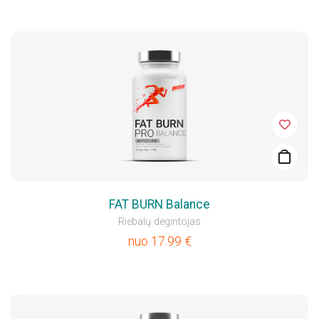
FAT BURN Balance
Riebalų degintojas
nuo
17.99
€