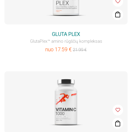
GLUTA PLEX
GlutaPlex™ amino rūgščių kompleksas
nuo
17.59
€
21.99
€