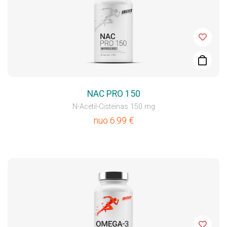
NAC PRO 150
N-Acetil-Cisteinas 150 mg
nuo
6.99
€