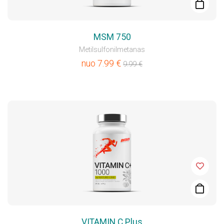
MSM 750
Metilsulfonilmetanas
nuo
7.99
€
9.99
€
VITAMIN C Plus