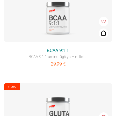
BCAA 9:1:1
BCAA 9:1:1 aminorūgštys – milteliai
29.99
€
⚡-20%