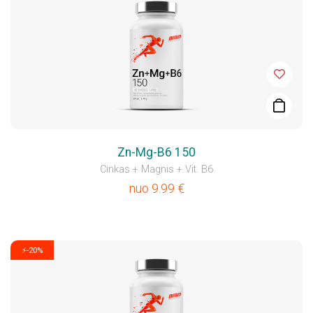
Zn-Mg-B6 150
Cinkas + Magnis + Vit. B6
nuo
9.99
€
⚡-20%