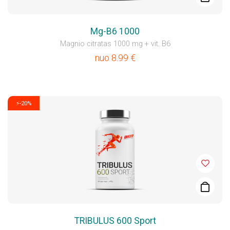
Mg-B6 1000
Magnio citratas 1000 mg + vit. B6
nuo
8.99
€
⚡-20%
TRIBULUS 600 Sport