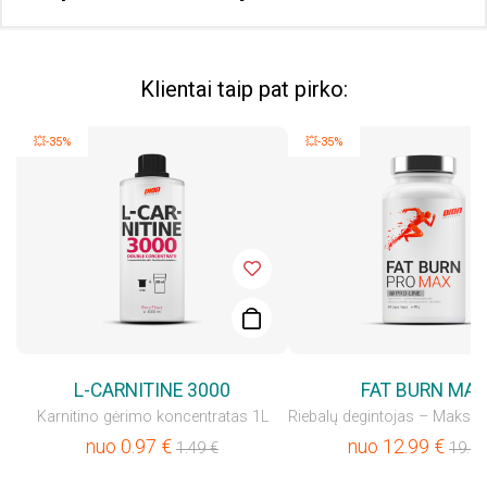
Klientai taip pat pirko:
💥-35%
💥-35%
L-CARNITINE 3000
FAT BURN MA
Karnitino gėrimo koncentratas 1L
nuo
0.97
€
nuo
12.99
€
1.49
€
19.99