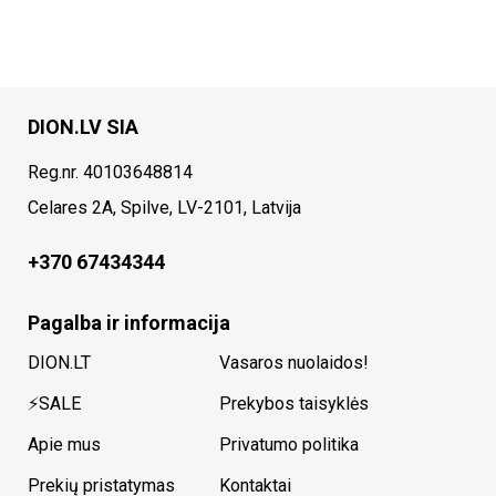
DION.LV SIA
Reg.nr. 40103648814
Celares 2A, Spilve, LV-2101, Latvija
+370 67434344
Pagalba ir informacija
DION.LT
Vasaros nuolaidos!
⚡SALE
Prekybos taisyklės
Apie mus
Privatumo politika
Prekių pristatymas
Kontaktai