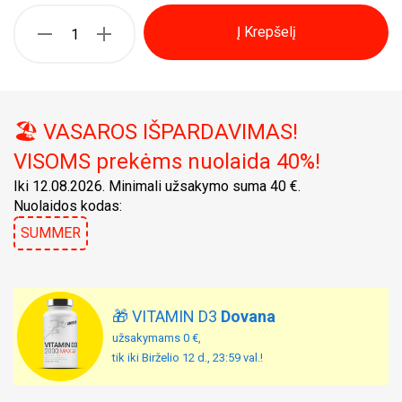
Į Krepšelį
🏖️ VASAROS IŠPARDAVIMAS!
VISOMS prekėms nuolaida 40%!
Iki 12.08.2026. Minimali užsakymo suma 40 €.
Nuolaidos kodas:
SUMMER
🎁 VITAMIN D3
Dovana
užsakymams 0 €,
tik iki Birželio 12 d., 23:59 val.!