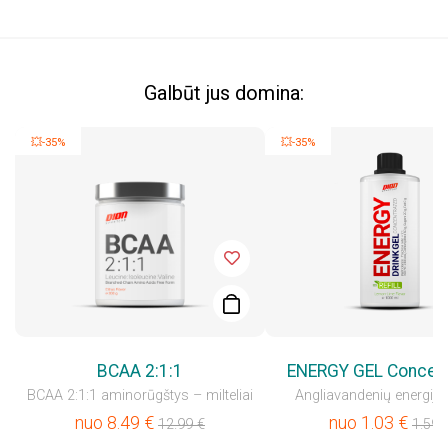
Galbūt jus domina:
💥-35%
💥-35%
BCAA 2:1:1
ENERGY GEL Concen
BCAA 2:1:1 aminorūgštys – milteliai
Angliavandenių energijos
nuo
8.49
€
nuo
1.03
€
12.99
€
1.59