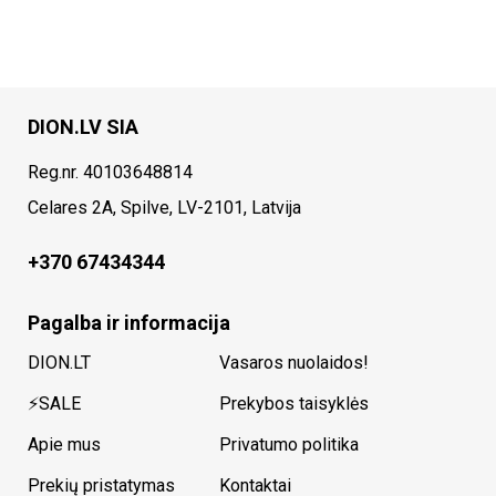
DION.LV SIA
Reg.nr. 40103648814
Celares 2A, Spilve, LV-2101, Latvija
+370 67434344
Pagalba ir informacija
DION.LT
Vasaros nuolaidos!
⚡SALE
Prekybos taisyklės
Apie mus
Privatumo politika
Prekių pristatymas
Kontaktai