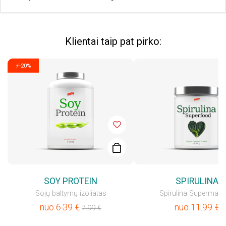
Klientai taip pat pirko:
⚡-20%
SOY PROTEIN
SPIRULINA
Sojų baltymų izoliatas
Spirulina Supermais
nuo
6.39
€
nuo
11.99
€
7.99
€