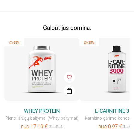
Galbūt jus domina:
💥-35%
💥-35%
WHEY PROTEIN
L-CARNITINE 30
Pieno išrūgų baltymai (Whey baltymai)
Karnitino gėrimo koncent
nuo
17.19
€
nuo
0.97
€
22.99
€
1.49