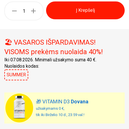
Į Krepšelį
🏖️ VASAROS IŠPARDAVIMAS!
VISOMS prekėms nuolaida 40%!
Iki 07.08.2026. Minimali užsakymo suma 40 €.
Nuolaidos kodas:
SUMMER
🎁 VITAMIN D3
Dovana
užsakymams 0 €,
tik iki Birželio 10 d., 23:59 val.!