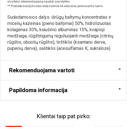
rezultatui rekomenduojama naudoti svarstykles.
** Produkte esantį druskos kiekį nulemia tik natūraliai jame esantis natris.
Sudedamosios dalys: išrūgų baltymų koncentratas ir
micelių kazeinas (pieno baltymai) 50%, hidrolizuotas
kolagenas 30%, kiaušinio albuminas 15%, kvapioji
medžiaga, rūgštingumą reguliuojanti medžiaga (citrinų
rūgštis, obuolių rūgštis), tirštiklis (ksantano derva,
pupenių derva), saldiklis (acesulfamas K, sukralozė).
Rekomenduojama vartoti
Papildoma informacija
Klientai taip pat pirko: