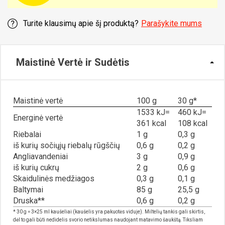
Turite klausimų apie šį produktą?
Parašykite mums
Maistinė Vertė ir Sudėtis
Maistinė vertė
100 g
30 g*
1533 kJ=
460 kJ=
Energinė vertė
361 kcal
108 kcal
Riebalai
1 g
0,3 g
iš kurių sočiųjų riebalų rūgščių
0,6 g
0,2 g
Angliavandeniai
3 g
0,9 g
iš kurių cukrų
2 g
0,6 g
Skaidulinės medžiagos
0,3 g
0,1 g
Baltymai
85 g
25,5 g
Druska**
0,6 g
0,2 g
* 30 g = 3×25 ml kaušeliai (kaušelis yra pakuotės viduje). Miltelių tankis gali skirtis,
dėl to gali būti nedidelis svorio netikslumas naudojant matavimo šaukštą. Tiksliam