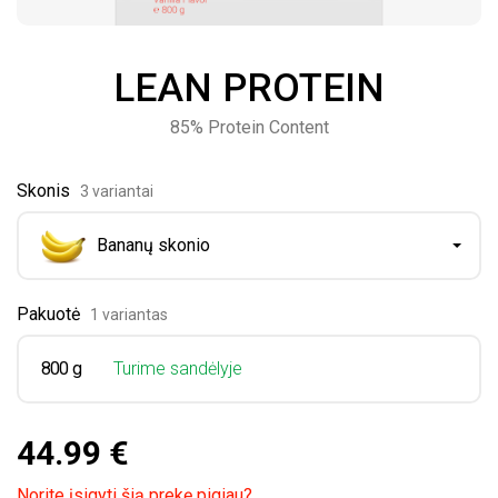
LEAN PROTEIN
85% Protein Content
Skonis
3 variantai
Bananų skonio
Pakuotė
1 variantas
800 g
Turime sandėlyje
44.99 €
Norite įsigyti šią prekę pigiau?