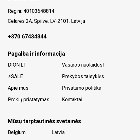
Reg.nr. 40103648814
Celares 2A, Spilve, LV-2101, Latvija
+370 67434344
Pagalba ir informacija
DION.LT
Vasaros nuolaidos!
⚡SALE
Prekybos taisyklės
Apie mus
Privatumo politika
Prekių pristatymas
Kontaktai
Mūsų tarptautinės svetainės
Belgium
Latvia