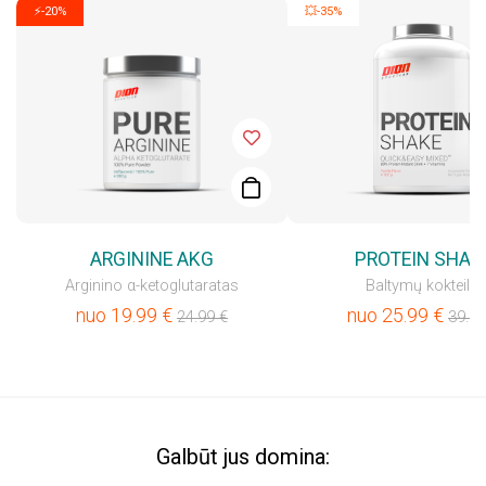
⚡-20%
💥-35%
ARGININE AKG
PROTEIN SHAK
Arginino α-ketoglutaratas
Baltymų kokteilis
nuo
19.99
€
nuo
25.99
€
24.99
€
39.99
Galbūt jus domina: