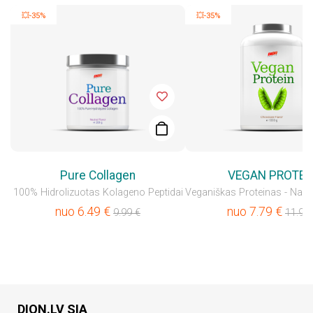
💥-35%
💥-35%
Pure Collagen
VEGAN PROTEI
100% Hidrolizuotas Kolageno Peptidai
nuo
6.49
€
nuo
7.79
€
9.99
€
11.99
DION.LV SIA