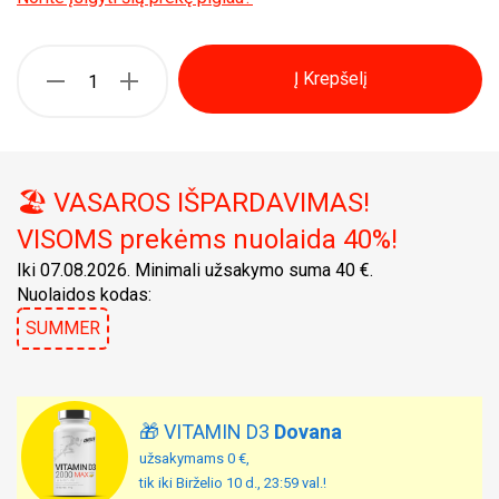
Į Krepšelį
🏖️ VASAROS IŠPARDAVIMAS!
VISOMS prekėms nuolaida 40%!
Iki 07.08.2026. Minimali užsakymo suma 40 €.
Nuolaidos kodas:
SUMMER
🎁 VITAMIN D3
Dovana
užsakymams 0 €,
tik iki Birželio 10 d., 23:59 val.!